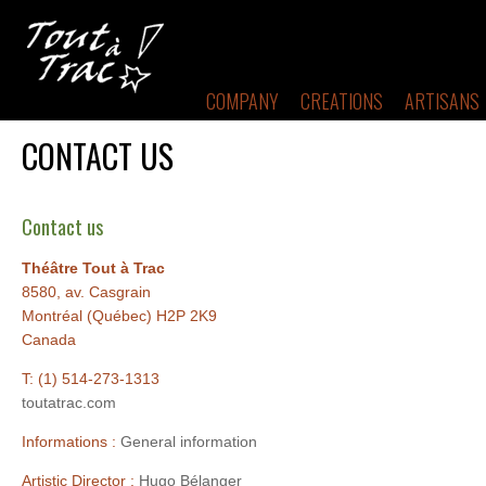
COMPANY
CREATIONS
ARTISANS
CONTACT US
Contact us
Théâtre Tout à Trac
8580, av. Casgrain
Montréal (Québec) H2P 2K9
Canada
T: (1) 514-273-1313
toutatrac.com
Informations :
General information
Artistic Director :
Hugo Bélanger