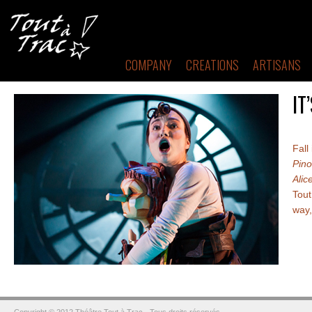
COMPANY
CREATIONS
ARTISANS
IT
Fall
Pino
Alic
Tout
way,