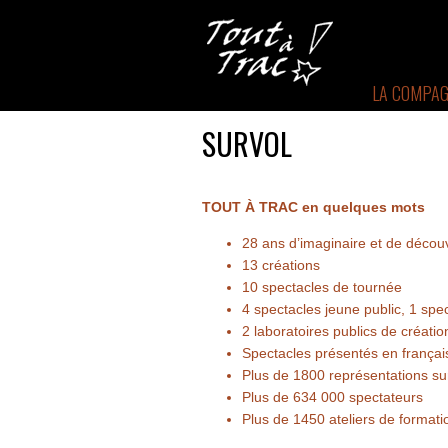
LA COMPAG
SURVOL
TOUT À TRAC en quelques mots
28 ans d’imaginaire et de décou
13 créations
10 spectacles de tournée
4 spectacles jeune public, 1 spe
2 laboratoires publics de créatio
Spectacles présentés en français
Plus de 1800 représentations sur
Plus de 634 000 spectateurs
Plus de 1450 ateliers de format