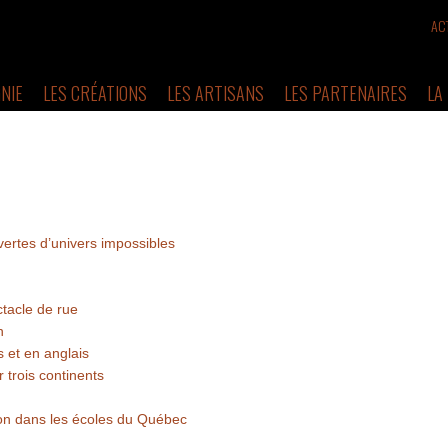
AC
NIE
LES CRÉATIONS
LES ARTISANS
LES PARTENAIRES
LA
vertes d’univers impossibles
ctacle de rue
n
 et en anglais
 trois continents
ion dans les écoles du Québec