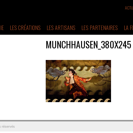
ACTU
IE
LES CRÉATIONS
LES ARTISANS
LES PARTENAIRES
LA 
MUNCHHAUSEN_380X245
s réservés